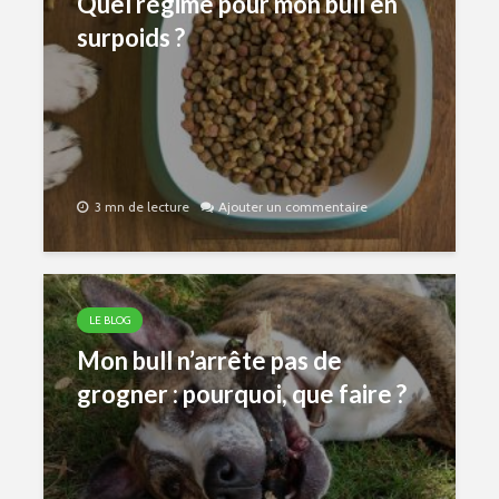
Quel régime pour mon bull en
surpoids ?
3 mn de lecture
Ajouter un commentaire
LE BLOG
Mon bull n’arrête pas de
grogner : pourquoi, que faire ?