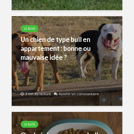
LE BLOG
Un chien de type bull en
appartement : bonne ou
mauvaise idée ?
3 mn de lecture
Ajouter un commentaire
LE BLOG