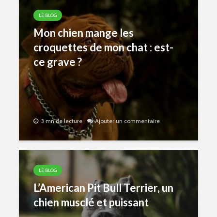
LE BLOG
Mon chien mange les
croquettes de mon chat : est-
ce grave ?
3 mn de lecture
Ajouter un commentaire
LE BLOG
L’American Pit Bull Terrier, un
chien musclé et puissant